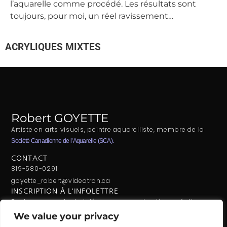
l’aquarelle comme procédé. Les résultats sont
toujours, pour moi, un réel ravissement…
ACRYLIQUES MIXTES
Mosaïque florale (2020)
Automne d'ici (2022)
Effervescence (2025)
Circuits tissés (2025)
Tresse fleurie (2023)
Tresse florale (2023)
Flore bleue (2025)
Pullulence (2025)
Gestation (2025)
Synapses (2025)
Robert GOYETTE
Artiste en arts visuels, peintre aquarelliste, membre de la
Société Canadienne de l’Aquarelle (SCA).
CONTACT
819-580-0291
goyette_robert@videotron.ca
INSCRIPTION À L'INFOLETTRE
Restons en contact et découvrez mes dernières créations
en primeur.
We value your privacy